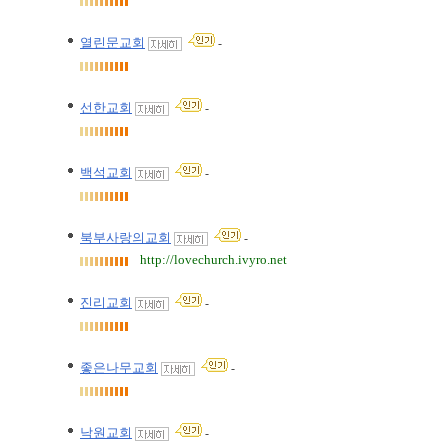
열린문교회
-
선한교회
-
백석교회
-
북부사랑의교회
-
http://lovechurch.ivyro.net
진리교회
-
좋은나무교회
-
낙원교회
-