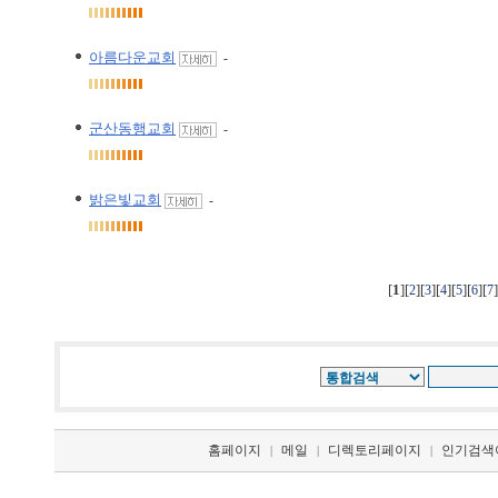
아름다운교회
-
군산동행교회
-
밝은빛교회
-
[
1
][
][
][
][
][
][
2
3
4
5
6
7
홈페이지
메일
디렉토리페이지
인기검색
|
|
|