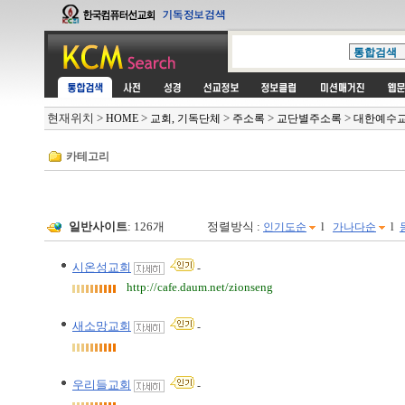
현재위치
>
>
>
>
>
HOME
교회, 기독단체
주소록
교단별주소록
대한예수
카테고리
일반사이트
: 126개
정렬방식 :
l
l
인기도순
가나다순
시온성교회
-
http://cafe.daum.net/zionseng
새소망교회
-
우리들교회
-